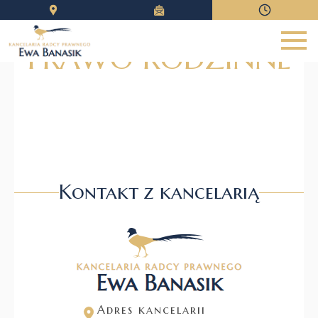
PRAWO RODZINNE
Strona główna
O mnie
Zakres usług
Forma usług
Zasady współpracy
Kontakt z kancelarią
Kontakt
Blog informacyjny
Zadzwoń
Formularz
Adres kancelarii