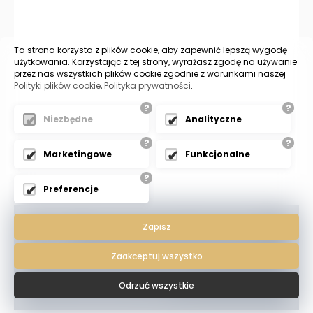
Ta strona korzysta z plików cookie, aby zapewnić lepszą wygodę
użytkowania. Korzystając z tej strony, wyrażasz zgodę na używanie
przez nas wszystkich plików cookie zgodnie z warunkami naszej
Polityki plików cookie
,
Polityka prywatności
.
?
?
Niezbędne
Analityczne
?
?
Marketingowe
Funkcjonalne
?
Preferencje
© 2023 - Kancelaria Radcy Prawnego Ewa
Zapisz
Banasik
Zaakceptuj wszystko
Kancelaria do sprawy o rozwód i o spadek Katowice - dobry
prawnik radca prawny. Rozwody spadki.
Odrzuć wszystkie
Projekt i wykonanie
Expo-net.pl