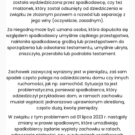
została wydziedziczona przez spadkodawcę, czy też
małżonek, który został odsunięty od dziedziczenia w
związku ze złożonym pozwem o rozwód lub separację z
jego winy (oczywiście, zasadnym).
Za niegodną może być uznana osoba, która dopuściła się
względem spadkodawcy umyślnie ciężkiego przestępstwa,
nakłoniła spadkodawcę groźbą lub przestępstwem do
sporządzenia lub odwołania testamentu, umyślnie ukryła,
zniszczyła, przerobiła lub podrobiła testament.
Zachowek zazwyczaj wyrażony jest w pieniądzu, zaś sam
spadek często polega na odziedziczeniu domu czy innych
ruchomości, jak np. samochód. Sytuacja ta jest
problematyczna, ponieważ spadkobierca, który
odziedziczył przykładowo dom, w ramach zachowku
musiał wypłacić jednorazowo uprawnionym określoną,
często dużą, kwotę pieniędzy.
W związku z tym problemem od 01 lipca 2023 r. nastąpiły
zmiany w prawie spadkowym, które umożliwiają
spadkobiercy żądanie wypłaty zachowku w ratach,