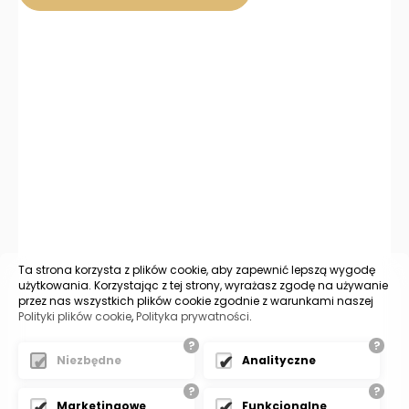
osobowych, ich sprostowania, usunięcia lub ograniczenia przetwarzania, a
także wniesienia sprzeciwu wobec przetwarzania. Jeśli ktoś naruszy
bezpieczeństwo Pana/Pani danych osobowych, przysługuje Panu/Pani prawo
złożenia skargi do Prezesa Urzędu Ochrony Danych Osobowych.
Ta strona korzysta z plików cookie, aby zapewnić lepszą wygodę
użytkowania. Korzystając z tej strony, wyrażasz zgodę na używanie
przez nas wszystkich plików cookie zgodnie z warunkami naszej
Polityki plików cookie
,
Polityka prywatności
.
?
?
Niezbędne
Analityczne
?
?
Marketingowe
Funkcjonalne