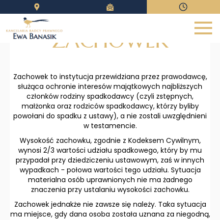
ZACHOWEK
Strona główna
O mnie
Zachowek to instytucja przewidziana przez prawodawcę,
służąca ochronie interesów majątkowych najbliższych
Zakres usług
członków rodziny spadkodawcy (czyli zstępnych,
małżonka oraz rodziców spadkodawcy, którzy byliby
Forma usług
powołani do spadku z ustawy), a nie zostali uwzględnieni
w testamencie.
Zasady współpracy
Wysokość zachowku, zgodnie z Kodeksem Cywilnym,
Kontakt
wynosi 2/3 wartości udziału spadkowego, który by mu
przypadał przy dziedziczeniu ustawowym, zaś w innych
Blog informacyjny
wypadkach - połowa wartości tego udziału. Sytuacja
materialna osób uprawnionych nie ma żadnego
Zadzwoń
znaczenia przy ustalaniu wysokości zachowku.
Zachowek jednakże nie zawsze się należy. Taka sytuacja
Formularz
ma miejsce, gdy dana osoba została uznana za niegodną,