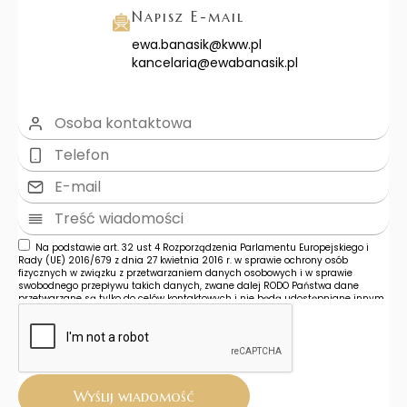
Napisz E-mail
ewa.banasik@kww.pl
kancelaria@ewabanasik.pl
Na podstawie art. 32 ust 4 Rozporządzenia Parlamentu Europejskiego i
Rady (UE) 2016/679 z dnia 27 kwietnia 2016 r. w sprawie ochrony osób
fizycznych w związku z przetwarzaniem danych osobowych i w sprawie
swobodnego przepływu takich danych, zwane dalej RODO Państwa dane
przetwarzane są tylko do celów kontaktowych i nie będą udostępniane innym
podmiotom niż upoważnionym na podstawie przepisów prawa. Dane będą
przetwarzane tylko i wyłącznie do momentu zrealizowania celu, dla którego
zostały zebrane. Administratorem podanych przez Panią/Pana danych
osobowych za pomocą formularza kontaktowego jest Firma "TWOJA FIRMA " z
siedzibą w ADRES TWOJEJ FIRMY. Wybierając drogę kontaktu z nami za pomocą
formularza kontaktowego, jednocześnie wyraża Pani/Pan zgodę na
przetwarzanie swoich danych osobowych takich jak: imię, nazwisko, nazwa
Wyślij wiadomość
firmy, adres mailowy i telefon. Ma Pan/Pani prawo dostępu do swoich danych