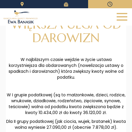
WIĘKSZA ULGA OD
Strona główna
DAROWIZN
O mnie
Zakres usług
W najbliższym czasie wejdzie w życie ustawa
korzystniejsza dla obdarowanych (nowelizacja ustawy o
Forma usług
spadkach i darowiznach) która zwiększy kwoty wolne od
Zasady współpracy
podatku.
Kontakt
W I grupie podatkowej (są to małżonkowie, dzieci, rodzice,
Blog informacyjny
wnukowie, dziadkowie, rodzeństwo, zięciowie, synowe,
teściowie) wolna od podatku kwota zwiększona będzie z
Zadzwoń
kwoty 10.434,00 zł do kwoty 36.120,00 zł.
Dla II grupy podatkowej (jak ciocia, wujek, bratanek) kwota
Formularz
wolna wyniesie 27.090,00 zł (obecnie 7.878,00 zł).