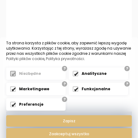
Ta strona korzysta z plików cookie, aby zapewnić lepszą wygodę
użytkowania. Korzystając z tej strony, wyrażasz zgodę na używanie
przez nas wszystkich plików cookie zgodnie z warunkami naszej
Polityki plików cookie
,
Polityka prywatności
.
?
?
Niezbędne
Analityczne
?
?
Marketingowe
Funkcjonalne
?
Preferencje
© 2023 - Kancelaria Radcy Prawnego Ewa
Zapisz
Banasik
Zaakceptuj wszystko
Kancelaria do sprawy o rozwód i o spadek Katowice - dobry